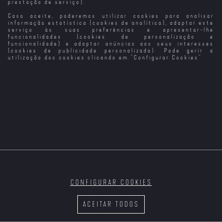
prestação de serviço).
Caso aceite, poderemos utilizar cookies para analisar
Amor às Três da
Tarde
informação estatística (cookies de analítica), adaptar este
serviço às suas preferências e apresentar-lhe
funcionalidades (cookies de personalização e
funcionalidade) e adaptar anúncios aos seus interesses
(cookies de publicidade personalizada). Pode gerir a
utilização dos cookies clicando em "
Configurar Cookies
".
CONFIGURAR COOKIES
ACEITAR TODOS