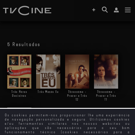
5 Resultados
Três Horas
Três Menos Eu
Threesome -
Threesome -
Decisivas
Prazer a Três
Prazer a Três
T2
T1
Os cookies permitem-nos proporcionar lhe uma experiência
de navegação personalizada e segura. Utilizamos cookies
e/ou ferramentas similares nos nossos websites ou
aplicações que são necessários para o seu bom
funcionamento técnico (cookies necessários para a