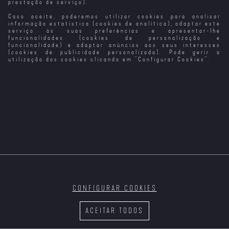
prestação de serviço).
Caso aceite, poderemos utilizar cookies para analisar
O Grande
O Grande
A Grande Cidade
Desafio (1982)
Showman
informação estatística (cookies de analítica), adaptar este
serviço às suas preferências e apresentar-lhe
funcionalidades (cookies de personalização e
funcionalidade) e adaptar anúncios aos seus interesses
(cookies de publicidade personalizada). Pode gerir a
utilização dos cookies clicando em "
Configurar Cookies
".
Viver Em Grande
Um Filme
Um Filme
Wicked
(VP)
Minecraft
Minecraft (VP)
CONFIGURAR COOKIES
A Aventura
Os Super
Lumière, A
Força Anti-
Elfkins - Uma
Aventura
Crime
ACEITAR TODOS
Nova Aventura
Continua!
(VP)