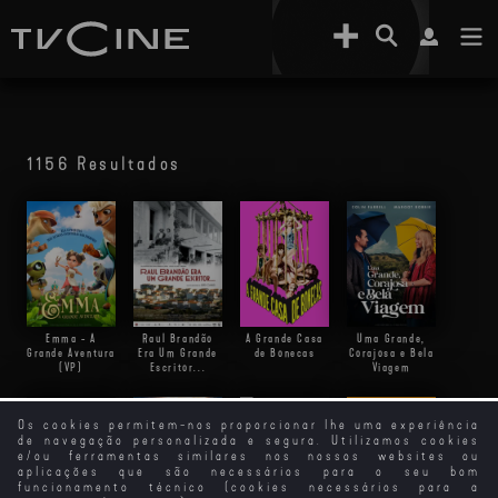
1156 Resultados
Emma - A
Raul Brandão
A Grande Casa
Uma Grande,
Grande Aventura
Era Um Grande
de Bonecas
Corajosa e Bela
(VP)
Escritor...
Viagem
Os cookies permitem-nos proporcionar lhe uma experiência
de navegação personalizada e segura. Utilizamos cookies
A Grande Evasão
e/ou ferramentas similares nos nossos websites ou
aplicações que são necessários para o seu bom
funcionamento técnico (cookies necessários para a