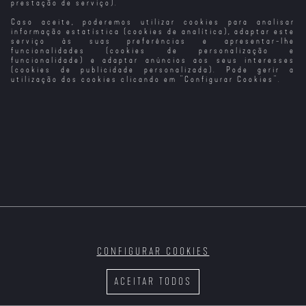
prestação de serviço).
Caso aceite, poderemos utilizar cookies para analisar
Pan: Viagem à
À Noite, no
Anónimo
T2
Terra do Nunca
Museu
informação estatística (cookies de analítica), adaptar este
serviço às suas preferências e apresentar-lhe
funcionalidades (cookies de personalização e
funcionalidade) e adaptar anúncios aos seus interesses
(cookies de publicidade personalizada). Pode gerir a
utilização dos cookies clicando em "
Configurar Cookies
".
O Salão de
Assassinos
Música
Substitutos
CONFIGURAR COOKIES
ACEITAR TODOS