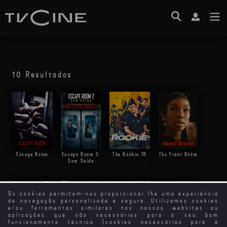
10 Resultados
Escape Room
Escape Room 2:
The Front Room
The Rookie
T8
Sem Saída
Os cookies permitem-nos proporcionar lhe uma experiência
de navegação personalizada e segura. Utilizamos cookies
A Grande Evasão
e/ou ferramentas similares nos nossos websites ou
aplicações que são necessários para o seu bom
funcionamento técnico (cookies necessários para a