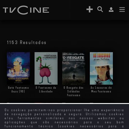
1153 Resultados
Gato Fantasma
O Fantasma da
O Resgate dos
As Loucuras do
Anzu (VO)
Liberdade
Soldados
Meu Fantasma
Fantasma
Os cookies permitem-nos proporcionar lhe uma experiência
de navegação personalizada e segura. Utilizamos cookies
Ace Ventura Em
e/ou ferramentas similares nos nossos websites ou
África
Ace Ventura -
aplicações que são necessários para o seu bom
Detective
funcionamento técnico (cookies necessários para a
Animal