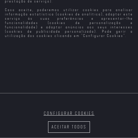
prestação de serviço).
Caso aceite, poderemos utilizar cookies para analisar
O Fantasma de
O Fantasma do
Canterville (VP)
Paraíso
informação estatística (cookies de analítica), adaptar este
serviço às suas preferências e apresentar-lhe
funcionalidades (cookies de personalização e
funcionalidade) e adaptar anúncios aos seus interesses
(cookies de publicidade personalizada). Pode gerir a
utilização dos cookies clicando em "
Configurar Cookies
".
Vermiglio
O Velho e a
Nouvelle Vague
Anónimo
T2
Espada
Velocidade
Furiosa 5
Sei o que
Ainda Sei o que
Fizeste no
Fizeste no
Verão Passado
Verão Passado
CONFIGURAR COOKIES
Noite Escura
(Versão do
ACEITAR TODOS
Realizador)