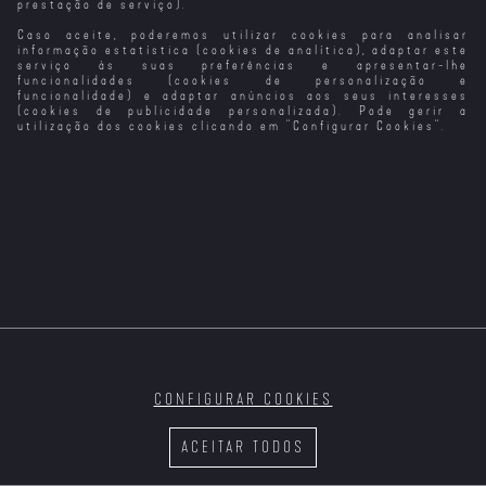
prestação de serviço).
Caso aceite, poderemos utilizar cookies para analisar
Momento da
Killing Season -
Kung Fu Killer 2
Killer Heat
Verdade 3
Temporada de
informação estatística (cookies de analítica), adaptar este
Caça
serviço às suas preferências e apresentar-lhe
funcionalidades (cookies de personalização e
funcionalidade) e adaptar anúncios aos seus interesses
(cookies de publicidade personalizada). Pode gerir a
utilização dos cookies clicando em "
Configurar Cookies
".
Kiss the Future
The Killer
The Killer´s
A Criada
(2024)
Game
Raças da Noite
Reveses da
Fortuna
CONFIGURAR COOKIES
Batman
Vingança
Regressa
Planeada
ACEITAR TODOS