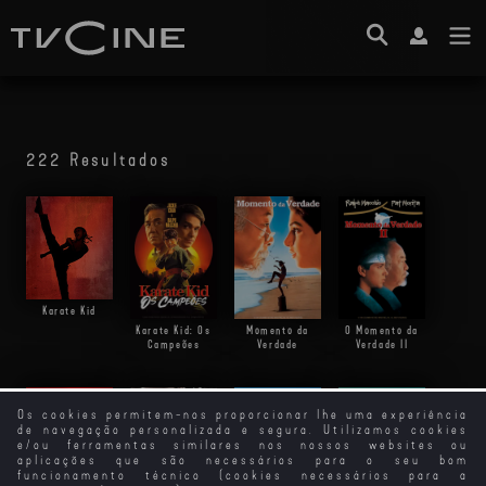
222 Resultados
Karate Kid
Karate Kid: Os
Momento da
O Momento da
Campeões
Verdade
Verdade II
Os cookies permitem-nos proporcionar lhe uma experiência
de navegação personalizada e segura. Utilizamos cookies
e/ou ferramentas similares nos nossos websites ou
aplicações que são necessários para o seu bom
funcionamento técnico (cookies necessários para a