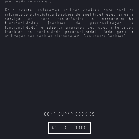
prestação de serviço).
Caso aceite, poderemos utilizar cookies para analisar
A Filha do Rei
Do Outro Lado
A Vizinha Do
O Ancoradouro
do Pântano
do Muro
Lado
do Tempo
informação estatística (cookies de analítica), adaptar este
serviço às suas preferências e apresentar-lhe
funcionalidades (cookies de personalização e
funcionalidade) e adaptar anúncios aos seus interesses
(cookies de publicidade personalizada). Pode gerir a
utilização dos cookies clicando em "
Configurar Cookies
".
Sangue Do Meu
Sangue
A Memória do
As Loucuras do
A Campanha do
Cheiro das
Meu Fantasma
Creoula
Coisas
CONFIGURAR COOKIES
Annabelle 2: A
A Época mais
Noite Escura
Memórias do
Criação Do Mal
Colorida do Ano
(Versão do
Teatro da
ACEITAR TODOS
Realizador)
Cornucópia