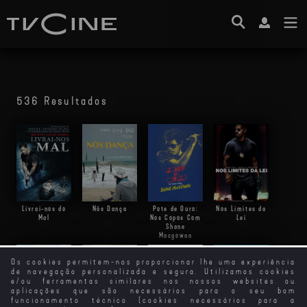
536 Resultados
Livrai-nos do
Nôs Dança
Pote de Ouro:
Nos Limites da
Mal
Nos Copos Com
Lei
Shane
Macgowan
Os cookies permitem-nos proporcionar lhe uma experiência
de navegação personalizada e segura. Utilizamos cookies
e/ou ferramentas similares nos nossos websites ou
aplicações que são necessários para o seu bom
funcionamento técnico (cookies necessários para a