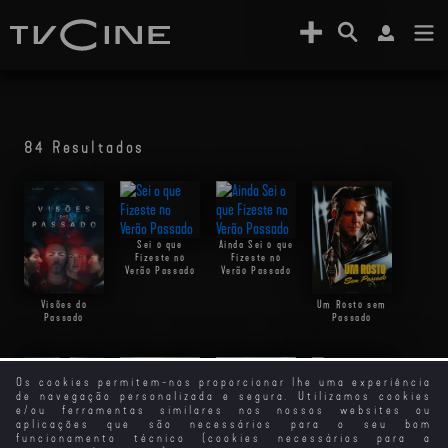
84 Resultados
Sei o que
Ainda Sei o que
Fizeste no
Fizeste no
Verão Passado
Verão Passado
Visões do
Um Rosto sem
Passado
Passado
Os cookies permitem-nos proporcionar lhe uma experiência
de navegação personalizada e segura. Utilizamos cookies
Sangue Do Meu
e/ou ferramentas similares nos nossos websites ou
Sangue
aplicações que são necessários para o seu bom
funcionamento técnico (cookies necessários para a