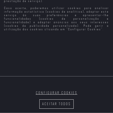
prestação de serviço).
Caso aceite, poderemos utilizar cookies para analisar
Sei o Que
Do Outro Lado
A Filha do Rei
Fizeste no
do Muro
do Pântano
informação estatística (cookies de analítica), adaptar este
Verão Passado
serviço às suas preferências e apresentar-lhe
(2025)
funcionalidades (cookies de personalização e
funcionalidade) e adaptar anúncios aos seus interesses
(cookies de publicidade personalizada). Pode gerir a
utilização dos cookies clicando em "
Configurar Cookies
".
A Vizinha Do
As Loucuras do
A Campanha do
O Ancoradouro
Lado
Meu Fantasma
Creoula
do Tempo
As Portas do
Céu
CONFIGURAR COOKIES
A Memória do
Noite Escura
Memórias do
Cheiro das
(Versão do
Teatro da
ACEITAR TODOS
Coisas
Realizador)
Cornucópia