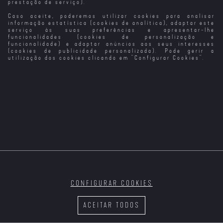
prestação de serviço).
Caso aceite, poderemos utilizar cookies para analisar
Lights Out
Road House
O Regresso de
Distant (2024)
(2024)
(2024)
Ulisses (2024)
informação estatística (cookies de analítica), adaptar este
serviço às suas preferências e apresentar-lhe
funcionalidades (cookies de personalização e
funcionalidade) e adaptar anúncios aos seus interesses
(cookies de publicidade personalizada). Pode gerir a
utilização dos cookies clicando em "
Configurar Cookies
".
Until Dawn
Mean Girls
A Espada da
Sei o Que
(2025)
(2024)
Vingança (2024)
Fizeste no
Verão Passado
(2025)
CONFIGURAR COOKIES
O Rei dos Reis
Éden (2024)
Love (2024)
Sex (2024)
(2025) (VP)
ACEITAR TODOS