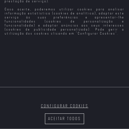
prestação de serviço).
Caso aceite, poderemos utilizar cookies para analisar
Um Amor de
Xeno – Amizade
O Melhor
Outro Mundo
de Outro Mundo
Emprego do
informação estatística (cookies de analítica), adaptar este
Mundo
serviço às suas preferências e apresentar-lhe
funcionalidades (cookies de personalização e
funcionalidade) e adaptar anúncios aos seus interesses
(cookies de publicidade personalizada). Pode gerir a
utilização dos cookies clicando em "
Configurar Cookies
".
Ace Ventura -
Detective
Animal
Vermiglio
O Velho e a
Anónimo
T2
Espada
Velocidade
Furiosa 5
Sei o que
Fizeste no
Verão Passado
CONFIGURAR COOKIES
Nouvelle Vague
Noite Escura
(Versão do
ACEITAR TODOS
Realizador)