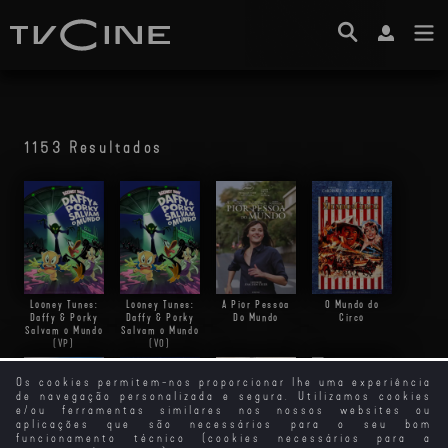
1153 Resultados
Looney Tunes:
Looney Tunes:
A Pior Pessoa
O Mundo do
Daffy & Porky
Daffy & Porky
Do Mundo
Circo
Salvam o Mundo
Salvam o Mundo
(VP)
(VO)
Os cookies permitem-nos proporcionar lhe uma experiência
de navegação personalizada e segura. Utilizamos cookies
Ace Ventura Em
e/ou ferramentas similares nos nossos websites ou
África
aplicações que são necessários para o seu bom
funcionamento técnico (cookies necessários para a