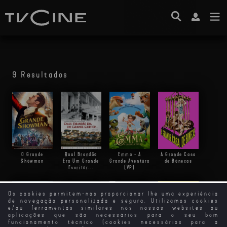
9 Resultados
O Grande
Raul Brandão
Emma - A
A Grande Casa
Showman
Era Um Grande
Grande Aventura
de Bonecas
Escritor...
(VP)
Os cookies permitem-nos proporcionar lhe uma experiência
de navegação personalizada e segura. Utilizamos cookies
A Grande Evasão
e/ou ferramentas similares nos nossos websites ou
aplicações que são necessários para o seu bom
funcionamento técnico (cookies necessários para a