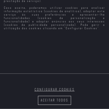
prestação de serviço).
Caso aceite, poderemos utilizar cookies para analisar
Uma Grande,
O Grande
Viver Em Grande
Corajosa e Bela
Desafio (1982)
(VP)
informação estatística (cookies de analítica), adaptar este
Viagem
serviço às suas preferências e apresentar-lhe
funcionalidades (cookies de personalização e
funcionalidade) e adaptar anúncios aos seus interesses
(cookies de publicidade personalizada). Pode gerir a
utilização dos cookies clicando em "
Configurar Cookies
".
Wicked
CONFIGURAR COOKIES
ACEITAR TODOS