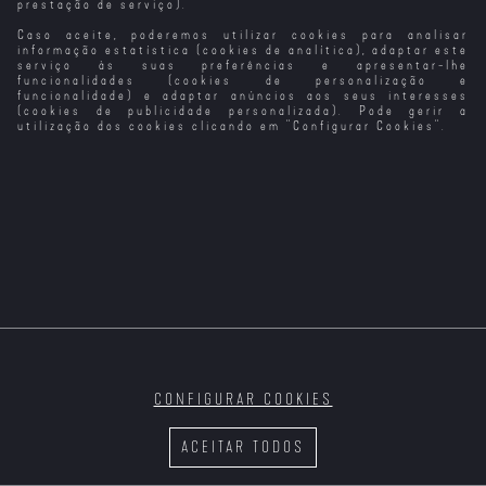
prestação de serviço).
Caso aceite, poderemos utilizar cookies para analisar
Queda Livre
A Ressaca -
A Ressaca -
A Ressaca
(2014)
Parte 2
Parte III
informação estatística (cookies de analítica), adaptar este
serviço às suas preferências e apresentar-lhe
funcionalidades (cookies de personalização e
funcionalidade) e adaptar anúncios aos seus interesses
(cookies de publicidade personalizada). Pode gerir a
utilização dos cookies clicando em "
Configurar Cookies
".
Abominável
Joker
O Espião de
Joker: Loucura
(2019) (VP)
Deus
a Dois
CONFIGURAR COOKIES
O Último
Os Reis da Rua
Ameaça em Alto
Rua Sem Lei
Destino:
Mar
ACEITAR TODOS
Descendência