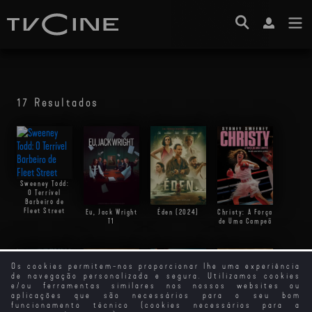
17 Resultados
Sweeney Todd:
O Terrível
Barbeiro de
Fleet Street
Eu, Jack Wright
Éden (2024)
Christy: A Força
T1
de Uma Campeã
Os cookies permitem-nos proporcionar lhe uma experiência
de navegação personalizada e segura. Utilizamos cookies
e/ou ferramentas similares nos nossos websites ou
aplicações que são necessários para o seu bom
funcionamento técnico (cookies necessários para a