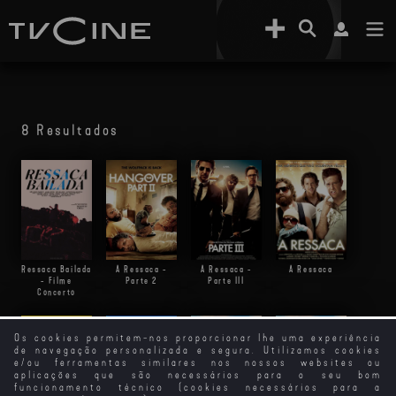
8 Resultados
Ressaca Bailada
A Ressaca -
A Ressaca -
A Ressaca
- Filme
Parte 2
Parte III
Concerto
Os cookies permitem-nos proporcionar lhe uma experiência
de navegação personalizada e segura. Utilizamos cookies
e/ou ferramentas similares nos nossos websites ou
aplicações que são necessários para o seu bom
funcionamento técnico (cookies necessários para a