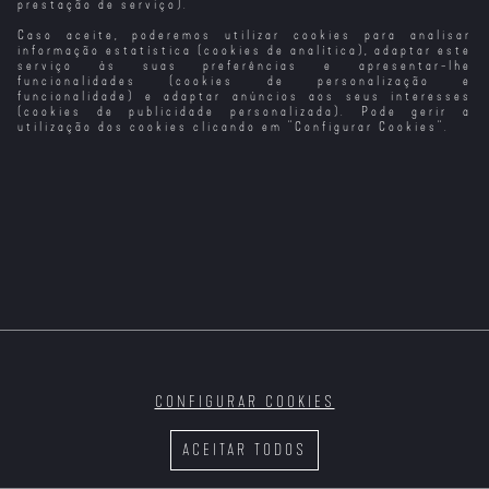
prestação de serviço).
Caso aceite, poderemos utilizar cookies para analisar
Um Filme em
Playmobil: O
Um Filme
Um Filme
Forma de Assim
Filme (VP)
Minecraft
Minecraft (VP)
informação estatística (cookies de analítica), adaptar este
serviço às suas preferências e apresentar-lhe
funcionalidades (cookies de personalização e
funcionalidade) e adaptar anúncios aos seus interesses
(cookies de publicidade personalizada). Pode gerir a
utilização dos cookies clicando em "
Configurar Cookies
".
CONFIGURAR COOKIES
ACEITAR TODOS