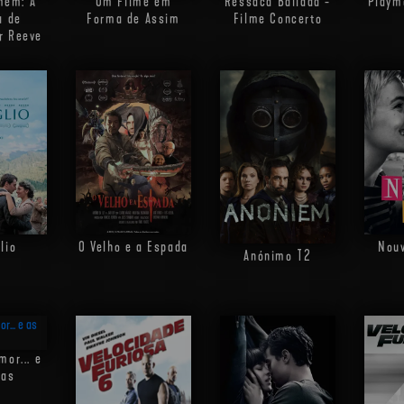
mem: A
Um Filme em
Ressaca Bailada -
Playmo
a de
Forma de Assim
Filme Concerto
r Reeve
lio
O Velho e a Espada
Nouv
Anónimo
T2
mor... e
cas