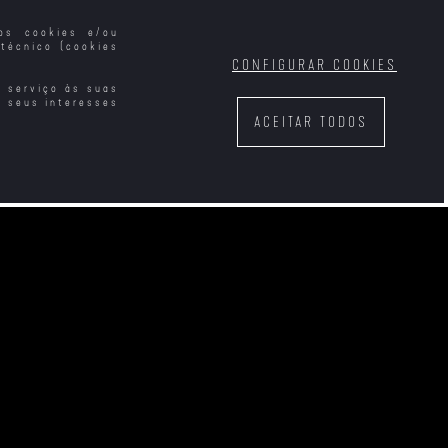
mos cookies e/ou
técnico (cookies
CONFIGURAR COOKIES
e serviço às suas
s seus interesses
ACEITAR TODOS
s e Furiosos
Verdades Difíceis
Aquele Inverno em
Veneza
io da Minha
Têm de Vir Vê-la
Vagina
Mestre da Espada
3: Leste Vermelho