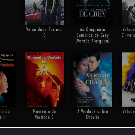
Velocidade Furiosa
As Cinquenta
Veloci
6
Sombras de Grey
7 (ver
(Versão Alargada)
to da
Momento da
A Verdade sobre
Veloci
e II
Verdade 3
Charlie