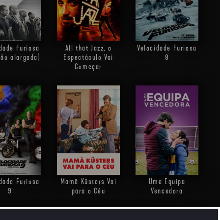
dade Furiosa
All that Jazz, o
Velocidade Furiosa
são alargada)
Espectáculo Vai
8
Começar
dade Furiosa
Mamã Küsters Vai
Uma Equipa
9
para o Céu
Vencedora