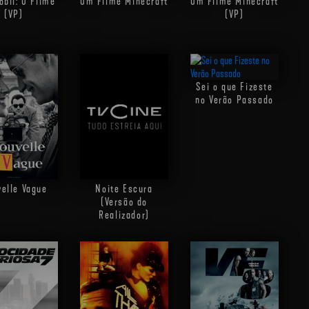
bil: O Filme
Um Filme Minecraft
Um Filme Minecraft
(VP)
(VP)
Sei o que Fizeste
no Verão Passado
elle Vague
Noite Escura
(Versão do
Realizador)