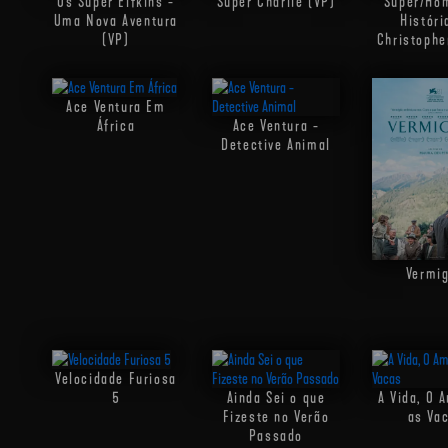
Os Super Elfkins -
Super Charlie (VP)
Super/Ho
Uma Nova Aventura
Históri
(VP)
Christophe
Ace Ventura Em
África
Ace Ventura -
Detective Animal
Vermig
Velocidade Furiosa
5
Ainda Sei o que
A Vida, O A
Fizeste no Verão
as Va
Passado