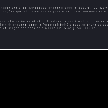
experiência de navegação personalizada e segura. Utiliza
plicações que são necessários para o seu bom funcionamento 
isar informação estatística (cookies de analítica), adaptar est
okies de personalização e funcionalidade) e adaptar anúncios ao
 a utilização dos cookies clicando em "
Configurar Cookies
".
 Furiosa
Velocidade +
Velocidade Furiosa
Veloze
Furiosa
- Ligação Tóquio
ira Dor
Diár
The Lionheart - O
Lendas dos Heróis
Legado da
do Condor: Os
Velocidade
Valentes