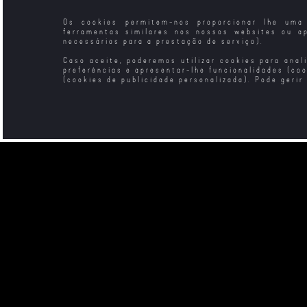
Os cookies permitem-nos proporcionar lhe uma 
ferramentas similares nos nossos websites ou a
necessários para a prestação de serviço).
Caso aceite, poderemos utilizar cookies para anal
preferências e apresentar-lhe funcionalidades (co
(cookies de publicidade personalizada). Pode gerir
The Watchers -
O Perfume Verde
Velocidade
Eles Veem Tudo
A Verdade
A Maldição do Vale
Sei o Que Fizeste
dos Faraós
no Verão Passado
(2025)