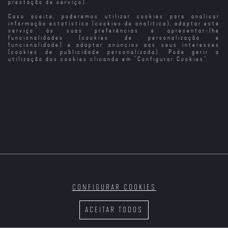
prestação de serviço).
Caso aceite, poderemos utilizar cookies para analisar
Vermiglio
O Velho e a
Nouvelle Vague
Anónimo
T2
Espada
informação estatística (cookies de analítica), adaptar este
serviço às suas preferências e apresentar-lhe
funcionalidades (cookies de personalização e
funcionalidade) e adaptar anúncios aos seus interesses
(cookies de publicidade personalizada). Pode gerir a
utilização dos cookies clicando em "
Configurar Cookies
".
Velocidade
Furiosa 5
Sei o que
Ainda Sei o que
Fizeste no
Fizeste no
Verão Passado
Verão Passado
Noite Escura
(Versão do
Realizador)
A Vida, O
Amor... e as
Vacas
CONFIGURAR COOKIES
Velocidade
As Cinquenta
Velocidade
Furiosa 6
Sombras de
Furiosa 7
ACEITAR TODOS
Grey (Versão
(versão
Alargada)
alargada)