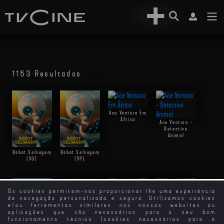
1153 Resultados
Ace Ventura Em
África
Ace Ventura -
Detective
Animal
Robot Selvagem
Robot Selvagem
(VO)
(VP)
Os cookies permitem-nos proporcionar lhe uma experiência
de navegação personalizada e segura. Utilizamos cookies
e/ou ferramentas similares nos nossos websites ou
aplicações que são necessários para o seu bom
funcionamento técnico (cookies necessários para a