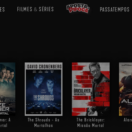
FILMES
SÉRIES
ES
PASSATEMPOS
&
ner: A
The Shrouds - As
The Bricklayer:
Alar
rtal
Mortalhas
Missão Mortal