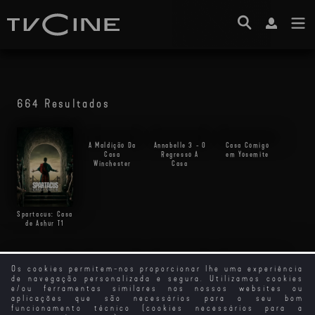
664 Resultados
Spartacus: Casa
A Maldição Da
Annabelle 3 - O
Casa Comigo
de Ashur
T1
Casa
Regresso A
em Yosemite
Winchester
Casa
Os cookies permitem-nos proporcionar lhe uma experiência
de navegação personalizada e segura. Utilizamos cookies
e/ou ferramentas similares nos nossos websites ou
aplicações que são necessários para o seu bom
funcionamento técnico (cookies necessários para a