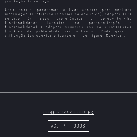
prestação de serviço).
Caso aceite, poderemos utilizar cookies para analisar
A Casa do Diabo
A Grande Casa
A Minha Noite
Não Há Como a
de Bonecas
em Casa de
Nossa Casa
informação estatística (cookies de analítica), adaptar este
Maud
serviço às suas preferências e apresentar-lhe
funcionalidades (cookies de personalização e
funcionalidade) e adaptar anúncios aos seus interesses
(cookies de publicidade personalizada). Pode gerir a
utilização dos cookies clicando em "
Configurar Cookies
".
Trabalho de
Pouca Terra…
Transformers 3
O Caso Thomas
Actriz, Trabalho
Pouca Terra -
Crown (1999)
de Actor
Dodeskaden
Transformers:
Era da Extinção
CONFIGURAR COOKIES
Transformers -
Transformers: O
Tai Chi Master
Retaliação
Último
ACEITAR TODOS
Cavaleiro