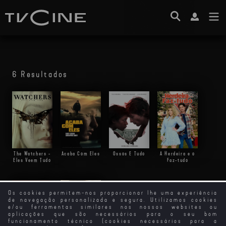
6 Resultados
The Watchers -
Acaba Com Eles
Ossos E Tudo
A Herdeira e o
Eles Veem Tudo
Faz-tudo
Os cookies permitem-nos proporcionar lhe uma experiência
de navegação personalizada e segura. Utilizamos cookies
e/ou ferramentas similares nos nossos websites ou
aplicações que são necessários para o seu bom
funcionamento técnico (cookies necessários para a