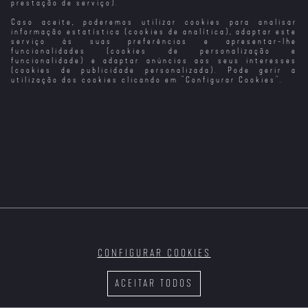
prestação de serviço).
Caso aceite, poderemos utilizar cookies para analisar
Não Deixemos
After: Depois de
Que Tudo Se
Tudo (2023)
informação estatística (cookies de analítica), adaptar este
Perca Esta
serviço às suas preferências e apresentar-lhe
Noite
funcionalidades (cookies de personalização e
funcionalidade) e adaptar anúncios aos seus interesses
(cookies de publicidade personalizada). Pode gerir a
utilização dos cookies clicando em "
Configurar Cookies
".
CONFIGURAR COOKIES
ACEITAR TODOS