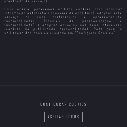
prestação de serviço).
Caso aceite, poderemos utilizar cookies para analisar
Surpresa de
Surpresa de
Surpresa de
Surpresa de
Natal - O
Natal - O
Natal - O
Natal - O
informação estatística (cookies de analítica), adaptar este
Milagre de Tina
Príncipe de Mia
Destino de Lily
Reencontro de
serviço às suas preferências e apresentar-lhe
Olivia
funcionalidades (cookies de personalização e
funcionalidade) e adaptar anúncios aos seus interesses
(cookies de publicidade personalizada). Pode gerir a
utilização dos cookies clicando em "
Configurar Cookies
".
Um Econtro de
Natal na Quinta
Natal na
Natal de 99...
Natal Perfeito
das Alpacas
Escócia
Outra Vez!
CONFIGURAR COOKIES
O Desejo de
Um Romance de
Um Natal de
Salvar a Quinta
Natal
Natal
Derreter o
no Natal
ACEITAR TODOS
Coração