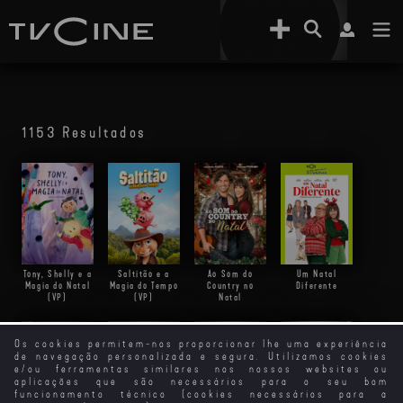
1153 Resultados
Tony, Shelly e a
Saltitão e a
Ao Som do
Um Natal
Magia do Natal
Magia do Tempo
Country no
Diferente
(VP)
(VP)
Natal
Os cookies permitem-nos proporcionar lhe uma experiência
de navegação personalizada e segura. Utilizamos cookies
e/ou ferramentas similares nos nossos websites ou
aplicações que são necessários para o seu bom
funcionamento técnico (cookies necessários para a