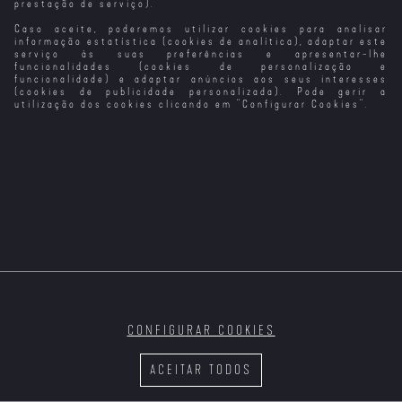
prestação de serviço).
Caso aceite, poderemos utilizar cookies para analisar
informação estatística (cookies de analítica), adaptar este
serviço às suas preferências e apresentar-lhe
funcionalidades (cookies de personalização e
funcionalidade) e adaptar anúncios aos seus interesses
(cookies de publicidade personalizada). Pode gerir a
utilização dos cookies clicando em "
Configurar Cookies
".
CONFIGURAR COOKIES
ACEITAR TODOS