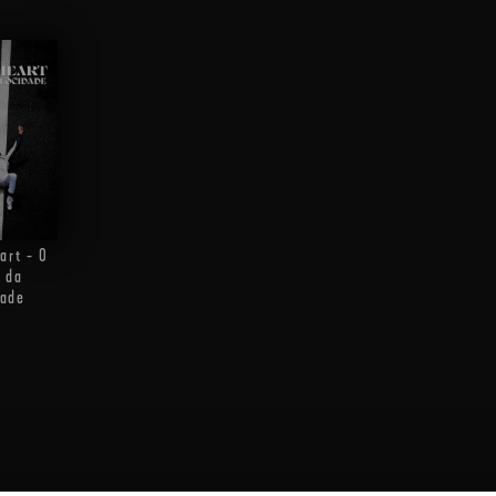
art - O
 da
dade