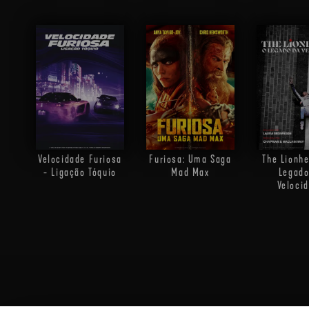
Velocidade Furiosa
Furiosa: Uma Saga
The Lionhe
- Ligação Tóquio
Mad Max
Legado
Veloci