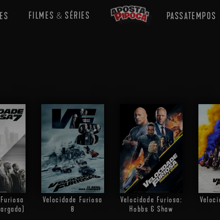
FILMES
SÉRIES
ES
PASSATEMPOS
&
 Furiosa
Velocidade Furiosa
Velocidade Furiosa:
Veloci
largada)
8
Hobbs & Shaw