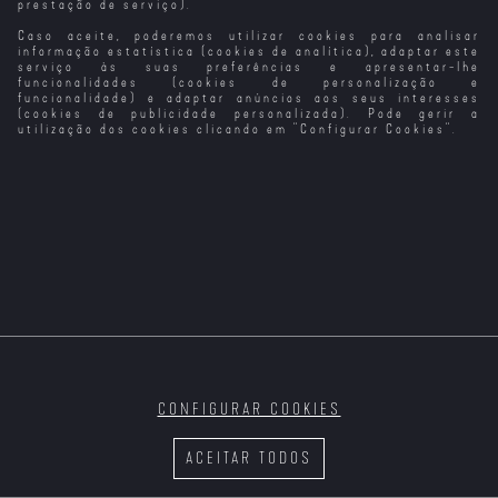
prestação de serviço).
Caso aceite, poderemos utilizar cookies para analisar
Espiral em
Um Filme em
Em Ano de Safra
Um Pedido em
Ressonância
Forma de Assim
Machu Picchu
informação estatística (cookies de analítica), adaptar este
serviço às suas preferências e apresentar-lhe
funcionalidades (cookies de personalização e
funcionalidade) e adaptar anúncios aos seus interesses
(cookies de publicidade personalizada). Pode gerir a
utilização dos cookies clicando em "
Configurar Cookies
".
Ace Ventura Em
África
Era Uma Vez
Casa Comigo
Ler Lolita em
em... Hollywood
em Yosemite
Teerão
CONFIGURAR COOKIES
Viagem em
Aquele Inverno
Bonecas em
Splitsville –
Itália
em Veneza
Fuga
Amor em Maus
ACEITAR TODOS
Lençóis