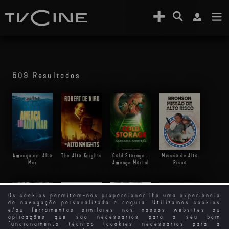
509 Resultados
Ameaça em Alto
The Alto Knights
Cold Storage -
Missão de Alto
Mar
Ameaça Mortal
Risco
Os cookies permitem-nos proporcionar lhe uma experiência
de navegação personalizada e segura. Utilizamos cookies
e/ou ferramentas similares nos nossos websites ou
aplicações que são necessários para o seu bom
funcionamento técnico (cookies necessários para a