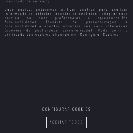
prestação de serviço).
Caso aceite, poderemos utilizar cookies para analisar
informação estatística (cookies de analítica), adaptar este
serviço às suas preferências e apresentar-lhe
funcionalidades (cookies de personalização e
funcionalidade) e adaptar anúncios aos seus interesses
(cookies de publicidade personalizada). Pode gerir a
utilização dos cookies clicando em "
Configurar Cookies
".
CONFIGURAR COOKIES
ACEITAR TODOS