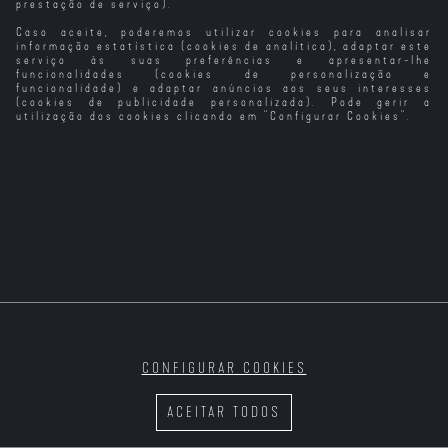
prestação de serviço).
Caso aceite, poderemos utilizar cookies para analisar
Survive
Threesome -
Prazer a Três
informação estatística (cookies de analítica), adaptar este
T1
serviço às suas preferências e apresentar-lhe
funcionalidades (cookies de personalização e
funcionalidade) e adaptar anúncios aos seus interesses
(cookies de publicidade personalizada). Pode gerir a
utilização dos cookies clicando em "
Configurar Cookies
".
CONFIGURAR COOKIES
ACEITAR TODOS