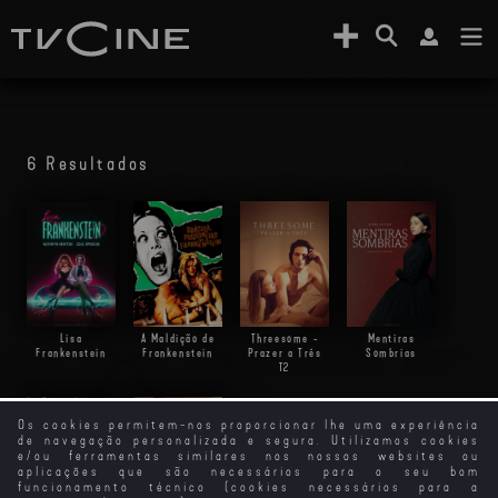
6 Resultados
Lisa
A Maldição de
Threesome -
Mentiras
Frankenstein
Frankenstein
Prazer a Três
Sombrias
T2
Os cookies permitem-nos proporcionar lhe uma experiência
de navegação personalizada e segura. Utilizamos cookies
e/ou ferramentas similares nos nossos websites ou
aplicações que são necessários para o seu bom
funcionamento técnico (cookies necessários para a