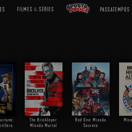
FILMES
SÉRIES
ES
PASSATEMPOS
&
ortune:
The Bricklayer:
Miss
Red One: Missão
rtífera
Missão Mortal
Secreta