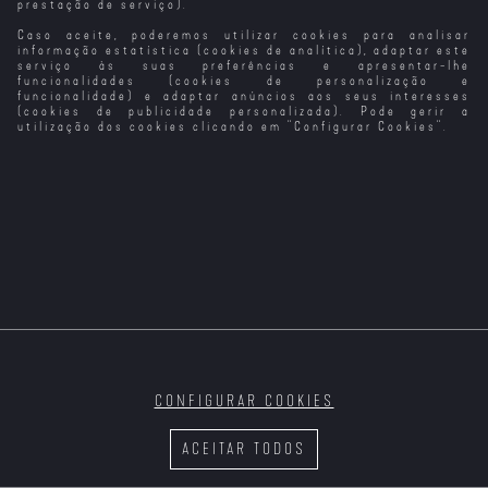
prestação de serviço).
Caso aceite, poderemos utilizar cookies para analisar
O Mal Não
Amanhã Não Dão
O Homem que
Não Entres
Existe
Chuva (VO)
Definitivamente
informação estatística (cookies de analítica), adaptar este
Não Roubou
serviço às suas preferências e apresentar-lhe
Hollywood
funcionalidades (cookies de personalização e
funcionalidade) e adaptar anúncios aos seus interesses
(cookies de publicidade personalizada). Pode gerir a
utilização dos cookies clicando em "
Configurar Cookies
".
O Amor Não Tira
Não Brinques
Não Deixemos
A Filha do Rei
Férias
com Estranhos
Que Tudo Se
do Pântano
Perca Esta
Noite
CONFIGURAR COOKIES
Do Outro Lado
A Vizinha Do
O Ancoradouro
A Memória do
do Muro
Lado
do Tempo
Cheiro das
ACEITAR TODOS
Coisas