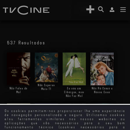
537 Resultados
Não Esperes
Não Fales do
Eu sou um
Não Há Como a
Mais
T1
Mal
Ciborgue, mas
Nossa Casa
Não Faz Mal
Os cookies permitem-nos proporcionar lhe uma experiência
de navegação personalizada e segura. Utilizamos cookies
e/ou ferramentas similares nos nossos websites ou
aplicações que são necessários para o seu bom
funcionamento técnico (cookies necessários para a