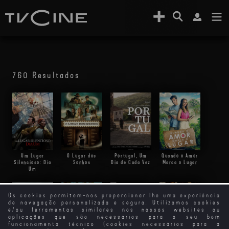
760 Resultados
Um Lugar
Portugal, Um
Quando o Amor
O Lugar dos
Silencioso: Dia
Dia de Cada Vez
Marca o Lugar
Sonhos
Um
Os cookies permitem-nos proporcionar lhe uma experiência
Dia e Noite
de navegação personalizada e segura. Utilizamos cookies
e/ou ferramentas similares nos nossos websites ou
aplicações que são necessários para o seu bom
funcionamento técnico (cookies necessários para a