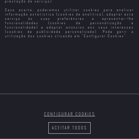
prestação de serviço).
Caso aceite, poderemos utilizar cookies para analisar
O Lugar do
Um Dia Para
Dia de Acerto
Trabalho
Esquecer
de Contas
informação estatística (cookies de analítica), adaptar este
serviço às suas preferências e apresentar-lhe
funcionalidades (cookies de personalização e
funcionalidade) e adaptar anúncios aos seus interesses
(cookies de publicidade personalizada). Pode gerir a
utilização dos cookies clicando em "
Configurar Cookies
".
A Bela de Dia
Raul Brandão
Um Filme em
Jornalismo Sem
Era Um Grande
Forma de Assim
Censura
Escritor...
CONFIGURAR COOKIES
Como
Um Sonho
300: O Início de
Duas Irmãs, um
Despachar um
Possível
Um Império
Rei
ACEITAR TODOS
Encalhado