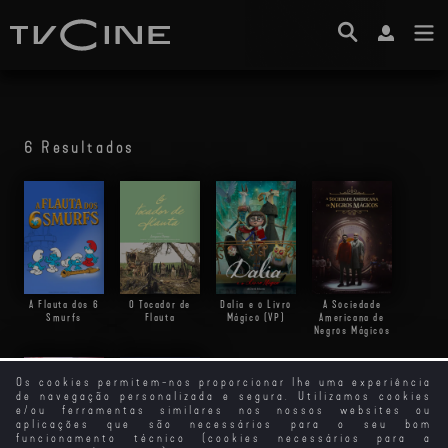
6 Resultados
A Flauta dos 6
O Tocador de
Dalia e o Livro
A Sociedade
Smurfs
Flauta
Mágico (VP)
Americana de
Negros Mágicos
Os cookies permitem-nos proporcionar lhe uma experiência
de navegação personalizada e segura. Utilizamos cookies
e/ou ferramentas similares nos nossos websites ou
aplicações que são necessários para o seu bom
funcionamento técnico (cookies necessários para a