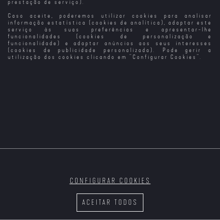
prestação de serviço).
Caso aceite, poderemos utilizar cookies para analisar
Tony, Shelly e a
A Escola dos
Magia do Natal
Animais
informação estatística (cookies de analítica), adaptar este
(VP)
Mágicos 3 (VP)
serviço às suas preferências e apresentar-lhe
funcionalidades (cookies de personalização e
funcionalidade) e adaptar anúncios aos seus interesses
(cookies de publicidade personalizada). Pode gerir a
utilização dos cookies clicando em "
Configurar Cookies
".
CONFIGURAR COOKIES
ACEITAR TODOS